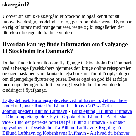
skærgård?
Udover sin smukke skærgård er Stockholm også kendt for sit
innovative design, modeindustri, og gastronomiske scene. Byen har
en rig kulturarv med mange museer, teatre og kunstgallerier, der
tiltrækker besøgende fra hele verden.
Hvordan kan jeg finde information om flyafgange
til Stockholm fra Danmark?
Du kan finde information om flyafgange til Stockholm fra Danmark
ved at besøge flyselskabers hjemmesider, bruge online rejseportaler
og søgemaskiner, samt kontakte rejsebureauer for at få oplysninger
om tilgængelige flyruter og priser. Det er også en god idé at følge
med i opdateringer fra lufthavne og flyselskaber for eventuelle
ændringer i flyafgange.
Lagkagehuset: En smagsoplevelse ved lufthavnen og ellers i hele
landet
•
Ryanair Ruter Fra Billund Lufthavn 2023-2024
•
Jobmuligheder i Billund Lufthavn
•
Biludlejning i Billund Lufthavn
– Din komplette guide
•
Fly til Grønland fra Billund – Alt du skal
vide
•
Find det perfekte hotel tæt på Billund Lufthavn
•
Kontakt
oplysninger til flyselskaber fra Billund Lufthavn
•
Rygning på
Billund Lufthavn og Københavns Lufthavn
•
Alt hvad du behøver