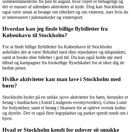
sommermånederne fra juni til august, hvor vejret er behageligt og
der er masser af udendørs aktiviteter at nyde. Dog kan Stockholm
også være smuk at besøge om efteråret og om vinteren, især hvis du
er interesseret i julemarkeder og vintersport.
Hvordan kan jeg finde billige flybilletter fra
København til Stockholm?
For at finde billige flybilletter fra København til Stockholm
anbefales det at være fleksibel med dine rejsedatoer og tidspunkter,
samt at booke dine billetter i god tid. Du kan også holde øje med
tilbud og kampagner fra forskellige flyselskaber for at sikre dig de
bedste priser.
Hvilke aktiviteter kan man lave i Stockholm med
børn?
Stockholm byder på en række sjove aktiviteter for børn, herunder et
besøg i Junibacken (Astrid Lindgrens eventyrverden), Gröna Lund
for forlystelser, samt et besøg i Skansen for at opleve svensk kultur
og dyreliv. Der er også flere legepladser og parker spredt rundt om i
byen.
Hvad er Stockholm kendt for udover sit smukke