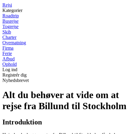
Rejs
i
Kategorier
Roadtrip
Busrejse
Togrejse
Skib
Charter
Overnatning
Firma
Ferie
Afbud
Ophold
Log ind
Registrér dig
Nyhedsbrevet
Alt du behøver at vide om at
rejse fra Billund til Stockholm
Introduktion