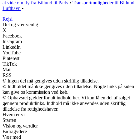
at vide om fly fra Billund til Paris
•
Transportmuligheder til Billund
Lufthavn
•
Rejs
i
Del og vær venlig
X
Facebook
Instagram
LinkedIn
YouTube
Pinterest
TikTok
Mail
RSS
© Ingen del må gengives uden skriftlig tilladelse.
© Indholdet må ikke gengives uden tilladelse. Nogle links på siden
kan give os kommission ved køb.
© Ophavsret gælder for alt indhold her. Vi kan få en del af salget
gennem produktlinks. Indhold må ikke anvendes uden skriftlig
tilladelse fra rettighedshaver.
Hvem er vi
Starten
Vision og værdier
Bidragydere
Vær med