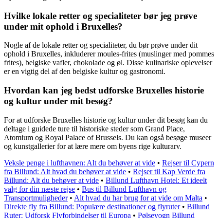
Hvilke lokale retter og specialiteter bør jeg prøve
under mit ophold i Bruxelles?
Nogle af de lokale retter og specialiteter, du bør prøve under dit
ophold i Bruxelles, inkluderer moules-frites (muslinger med pommes
frites), belgiske vafler, chokolade og øl. Disse kulinariske oplevelser
er en vigtig del af den belgiske kultur og gastronomi.
Hvordan kan jeg bedst udforske Bruxelles historie
og kultur under mit besøg?
For at udforske Bruxelles historie og kultur under dit besøg kan du
deltage i guidede ture til historiske steder som Grand Place,
Atomium og Royal Palace of Brussels. Du kan også besøge museer
og kunstgallerier for at lære mere om byens rige kulturarv.
Veksle penge i lufthavnen: Alt du behøver at vide
•
Rejser til Cypern
fra Billund: Alt hvad du behøver at vide
•
Rejser til Kap Verde fra
Billund: Alt du behøver at vide
•
Billund Lufthavn Hotel: Et ideelt
valg for din næste rejse
•
Bus til Billund Lufthavn og
Transportmuligheder
•
Alt hvad du har brug for at vide om Malta
•
Direkte fly fra Billund: Populære destinationer og flyruter
•
Billund
Ruter: Udforsk Flyforbindelser til Europa
•
Pølsevogn Billund