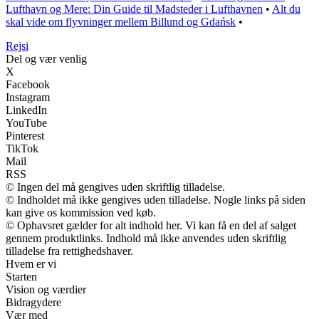
Lufthavn og Mere: Din Guide til Madsteder i Lufthavnen
•
Alt du
skal vide om flyvninger mellem Billund og Gdańsk
•
Rejs
i
Del og vær venlig
X
Facebook
Instagram
LinkedIn
YouTube
Pinterest
TikTok
Mail
RSS
© Ingen del må gengives uden skriftlig tilladelse.
© Indholdet må ikke gengives uden tilladelse. Nogle links på siden
kan give os kommission ved køb.
© Ophavsret gælder for alt indhold her. Vi kan få en del af salget
gennem produktlinks. Indhold må ikke anvendes uden skriftlig
tilladelse fra rettighedshaver.
Hvem er vi
Starten
Vision og værdier
Bidragydere
Vær med