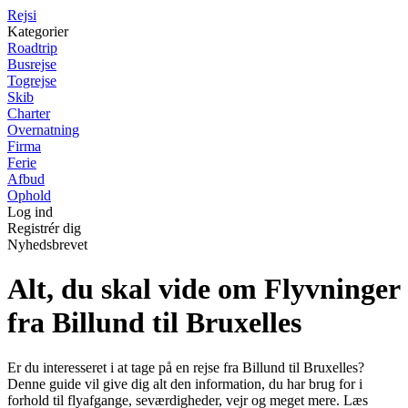
Rejs
i
Kategorier
Roadtrip
Busrejse
Togrejse
Skib
Charter
Overnatning
Firma
Ferie
Afbud
Ophold
Log ind
Registrér dig
Nyhedsbrevet
Alt, du skal vide om Flyvninger
fra Billund til Bruxelles
Er du interesseret i at tage på en rejse fra Billund til Bruxelles?
Denne guide vil give dig alt den information, du har brug for i
forhold til flyafgange, seværdigheder, vejr og meget mere. Læs