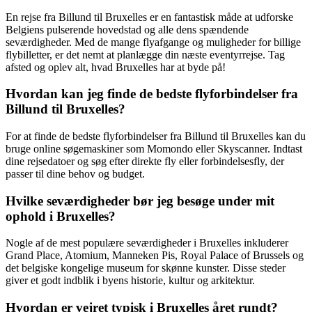
En rejse fra Billund til Bruxelles er en fantastisk måde at udforske
Belgiens pulserende hovedstad og alle dens spændende
seværdigheder. Med de mange flyafgange og muligheder for billige
flybilletter, er det nemt at planlægge din næste eventyrrejse. Tag
afsted og oplev alt, hvad Bruxelles har at byde på!
Hvordan kan jeg finde de bedste flyforbindelser fra
Billund til Bruxelles?
For at finde de bedste flyforbindelser fra Billund til Bruxelles kan du
bruge online søgemaskiner som Momondo eller Skyscanner. Indtast
dine rejsedatoer og søg efter direkte fly eller forbindelsesfly, der
passer til dine behov og budget.
Hvilke seværdigheder bør jeg besøge under mit
ophold i Bruxelles?
Nogle af de mest populære seværdigheder i Bruxelles inkluderer
Grand Place, Atomium, Manneken Pis, Royal Palace of Brussels og
det belgiske kongelige museum for skønne kunster. Disse steder
giver et godt indblik i byens historie, kultur og arkitektur.
Hvordan er vejret typisk i Bruxelles året rundt?