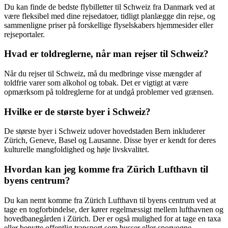
Du kan finde de bedste flybilletter til Schweiz fra Danmark ved at
være fleksibel med dine rejsedatoer, tidligt planlægge din rejse, og
sammenligne priser på forskellige flyselskabers hjemmesider eller
rejseportaler.
Hvad er toldreglerne, når man rejser til Schweiz?
Når du rejser til Schweiz, må du medbringe visse mængder af
toldfrie varer som alkohol og tobak. Det er vigtigt at være
opmærksom på toldreglerne for at undgå problemer ved grænsen.
Hvilke er de største byer i Schweiz?
De største byer i Schweiz udover hovedstaden Bern inkluderer
Zürich, Geneve, Basel og Lausanne. Disse byer er kendt for deres
kulturelle mangfoldighed og høje livskvalitet.
Hvordan kan jeg komme fra Zürich Lufthavn til
byens centrum?
Du kan nemt komme fra Zürich Lufthavn til byens centrum ved at
tage en togforbindelse, der kører regelmæssigt mellem lufthavnen og
hovedbanegården i Zürich. Der er også mulighed for at tage en taxa
eller benytte offentlig transport som busser eller sporvogne.