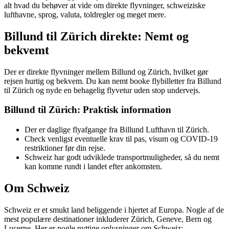
alt hvad du behøver at vide om direkte flyvninger, schweiziske
lufthavne, sprog, valuta, toldregler og meget mere.
Billund til Zürich direkte: Nemt og
bekvemt
Der er direkte flyvninger mellem Billund og Zürich, hvilket gør
rejsen hurtig og bekvem. Du kan nemt booke flybilletter fra Billund
til Zürich og nyde en behagelig flyvetur uden stop undervejs.
Billund til Zürich: Praktisk information
Der er daglige flyafgange fra Billund Lufthavn til Zürich.
Check venligst eventuelle krav til pas, visum og COVID-19
restriktioner før din rejse.
Schweiz har godt udviklede transportmuligheder, så du nemt
kan komme rundt i landet efter ankomsten.
Om Schweiz
Schweiz er et smukt land beliggende i hjertet af Europa. Nogle af de
mest populære destinationer inkluderer Zürich, Geneve, Bern og
Lucerne. Her er nogle nyttige oplysninger om Schweiz: