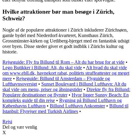
Hvilke attraktioner bør man besøge i Zürich,
Schweiz?
Nogle af de populære attraktioner i Zürich inkluderer Zürichsøen,
gamle bydel med Niederdorf-kvarteret, Kunsthaus Zürich,
Grossmünster-kirken og Uetliberg-bjerget med en fantastisk udsigt
over byen. Disse steder giver et godt indblik i Zürichs kultur og
historie.
Rejseguide: Fly fra Billund til Rom – Alt du har brug for at vide
•
Lego Butikker i Billund: Alt, du skal vide
•
Alt hvad du skal vide
om www.ebll.dk, havnekort rabat, politiets straffeattester og meget
mere
•
Rejseguide: Billund til Amsterdam – Flyguide og
Lufthavnsoversigt
•
Sunset Boulevard i Billund Lufthavn: Alt du
skal vide om menu, priser og åbningstider
•
Direkte fly fra Billund:
Populære destinationer og flyruter
•
Hvor ligger Sunny Beach: En
kompleks guide til din rejse
•
Rygning på Billund Lufthavn og
Københavns Lufthavn
•
Billund Lufthavn Ankomster
•
Billund til
Istanbul: Flyrejser med Turkish Airlines
•
Rejs
i
Del og vær venlig
X