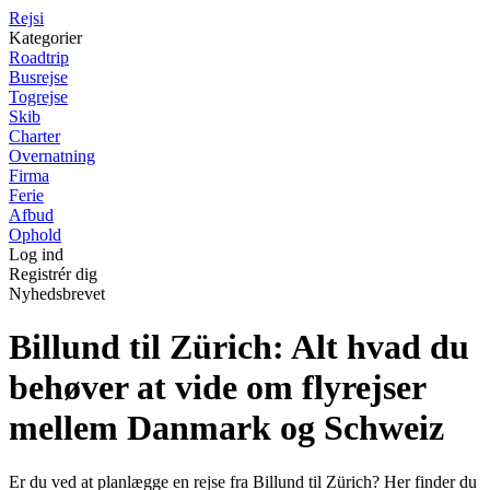
Rejs
i
Kategorier
Roadtrip
Busrejse
Togrejse
Skib
Charter
Overnatning
Firma
Ferie
Afbud
Ophold
Log ind
Registrér dig
Nyhedsbrevet
Billund til Zürich: Alt hvad du
behøver at vide om flyrejser
mellem Danmark og Schweiz
Er du ved at planlægge en rejse fra Billund til Zürich? Her finder du