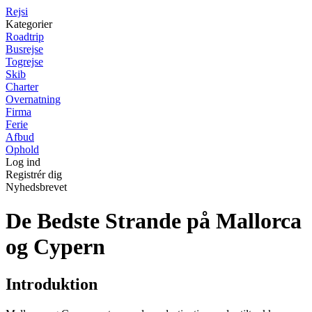
Rejs
i
Kategorier
Roadtrip
Busrejse
Togrejse
Skib
Charter
Overnatning
Firma
Ferie
Afbud
Ophold
Log ind
Registrér dig
Nyhedsbrevet
De Bedste Strande på Mallorca
og Cypern
Introduktion