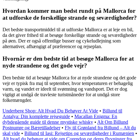
Hvordan kommer man bedst rundt på Mallorca for
at udforske de forskellige strande og seværdigheder?
Det bedste transportmiddel til at udforske Mallorca er at leje en bil,
da det giver frihed til at besøge forskellige strande og seværdigheder
på øen. Der er også offentlige busser og cykeludlejning som
alternativer, afhængigt af præferencer og rejseplan.
Hvornår er den bedste tid at besøge Mallorca for at
nyde strandene og det gode vejr?
Den bedste tid at besøge Mallorca for at nyde strandene og det gode
vejr er typisk fra maj til september, hvor temperaturen er behagelig
varm, og vandet er ideelt til svømning og vandsport. Det er dog
vigtigt at undgå de travleste turistmåneder for at undgå store
folkemængder.
Underberg Shop: Alt Hvad Du Behøver At Vide
•
Billund til
Antalya: Din komplette rejseguide
•
Macallan Enigma: En
dybdegående guide til denne mystiske whisky
•
Alt Om Billund
Postnumre og Bæretilladelser
•
Fly til Grønland fra Billund – Alt du
skal vide
•
Billund til Iasi: Rejsetips og seværdigheder i Rumænien
•
Alt hvad du behøver at vide om Corendon og deres flyvninger fra