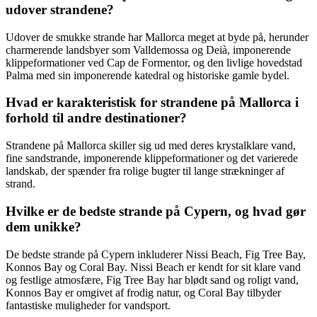
udover strandene?
Udover de smukke strande har Mallorca meget at byde på, herunder
charmerende landsbyer som Valldemossa og Deià, imponerende
klippeformationer ved Cap de Formentor, og den livlige hovedstad
Palma med sin imponerende katedral og historiske gamle bydel.
Hvad er karakteristisk for strandene på Mallorca i
forhold til andre destinationer?
Strandene på Mallorca skiller sig ud med deres krystalklare vand,
fine sandstrande, imponerende klippeformationer og det varierede
landskab, der spænder fra rolige bugter til lange strækninger af
strand.
Hvilke er de bedste strande på Cypern, og hvad gør
dem unikke?
De bedste strande på Cypern inkluderer Nissi Beach, Fig Tree Bay,
Konnos Bay og Coral Bay. Nissi Beach er kendt for sit klare vand
og festlige atmosfære, Fig Tree Bay har blødt sand og roligt vand,
Konnos Bay er omgivet af frodig natur, og Coral Bay tilbyder
fantastiske muligheder for vandsport.