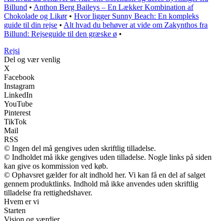
Billund
•
Anthon Berg Baileys – En Lækker Kombination af
Chokolade og Likør
•
Hvor ligger Sunny Beach: En kompleks
guide til din rejse
•
Alt hvad du behøver at vide om Zakynthos fra
Billund: Rejseguide til den græske ø
•
Rejs
i
Del og vær venlig
X
Facebook
Instagram
LinkedIn
YouTube
Pinterest
TikTok
Mail
RSS
© Ingen del må gengives uden skriftlig tilladelse.
© Indholdet må ikke gengives uden tilladelse. Nogle links på siden
kan give os kommission ved køb.
© Ophavsret gælder for alt indhold her. Vi kan få en del af salget
gennem produktlinks. Indhold må ikke anvendes uden skriftlig
tilladelse fra rettighedshaver.
Hvem er vi
Starten
Vision og værdier