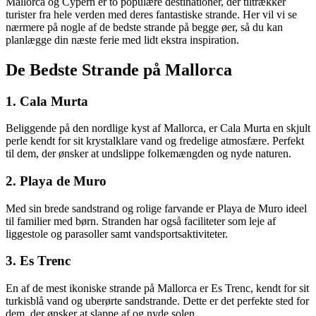
Mallorca og Cypern er to populære destinationer, der tiltrækker
turister fra hele verden med deres fantastiske strande. Her vil vi se
nærmere på nogle af de bedste strande på begge øer, så du kan
planlægge din næste ferie med lidt ekstra inspiration.
De Bedste Strande på Mallorca
1. Cala Murta
Beliggende på den nordlige kyst af Mallorca, er Cala Murta en skjult
perle kendt for sit krystalklare vand og fredelige atmosfære. Perfekt
til dem, der ønsker at undslippe folkemængden og nyde naturen.
2. Playa de Muro
Med sin brede sandstrand og rolige farvande er Playa de Muro ideel
til familier med børn. Stranden har også faciliteter som leje af
liggestole og parasoller samt vandsportsaktiviteter.
3. Es Trenc
En af de mest ikoniske strande på Mallorca er Es Trenc, kendt for sit
turkisblå vand og uberørte sandstrande. Dette er det perfekte sted for
dem, der ønsker at slappe af og nyde solen.