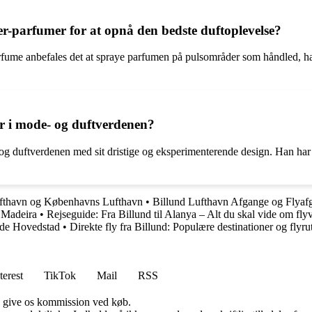
-parfumer for at opnå den bedste duftoplevelse?
rfume anbefales det at spraye parfumen på pulsområder som håndled, ha
er i mode- og duftverdenen?
og duftverdenen med sit dristige og eksperimenterende design. Han har s
ufthavn og Københavns Lufthavn
•
Billund Lufthavn Afgange og Flyaf
ø Madeira
•
Rejseguide: Fra Billund til Alanya – Alt du skal vide om fly
nde Hovedstad
•
Direkte fly fra Billund: Populære destinationer og flyru
terest
TikTok
Mail
RSS
n give os kommission ved køb.