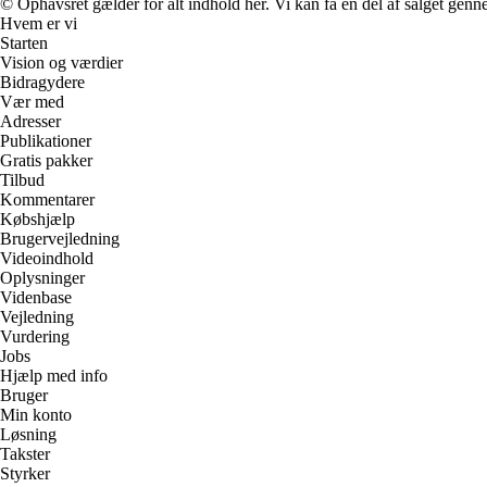
© Ophavsret gælder for alt indhold her. Vi kan få en del af salget genne
Hvem er vi
Starten
Vision og værdier
Bidragydere
Vær med
Adresser
Publikationer
Gratis pakker
Tilbud
Kommentarer
Købshjælp
Brugervejledning
Videoindhold
Oplysninger
Videnbase
Vejledning
Vurdering
Jobs
Hjælp med info
Bruger
Min konto
Løsning
Takster
Styrker