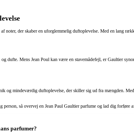
levelse
af noter, der skaber en uforglemmelig duftoplevelse. Med en lang række 
 og dufte. Mens Jean Poul kan være en stavemådefejl, er Gaultier synon
 unik og mindeværdig duftoplevelse, der skiller sig ud fra mængden. M
rlig person, så overvej en Jean Paul Gaultier parfume og lad dig forføre
hans parfumer?