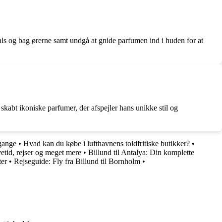
ls og bag ørerne samt undgå at gnide parfumen ind i huden for at
kabt ikoniske parfumer, der afspejler hans unikke stil og
gange
•
Hvad kan du købe i lufthavnens toldfritiske butikker?
•
vetid, rejser og meget mere
•
Billund til Antalya: Din komplette
ter
•
Rejseguide: Fly fra Billund til Bornholm
•