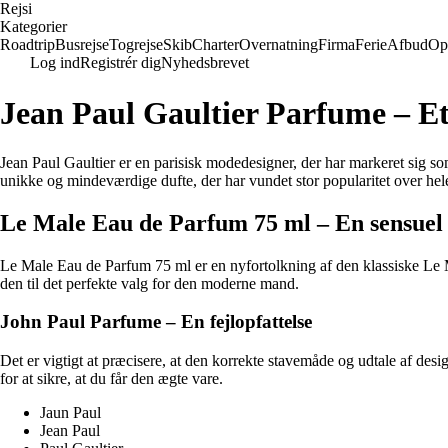
Rejs
i
Kategorier
Roadtrip
Busrejse
Togrejse
Skib
Charter
Overnatning
Firma
Ferie
Afbud
Op
Log ind
Registrér dig
Nyhedsbrevet
Jean Paul Gaultier Parfume – Et
Jean Paul Gaultier er en parisisk modedesigner, der har markeret sig 
unikke og mindeværdige dufte, der har vundet stor popularitet over hele
Le Male Eau de Parfum 75 ml – En sensuel 
Le Male Eau de Parfum 75 ml er en nyfortolkning af den klassiske Le Ma
den til det perfekte valg for den moderne mand.
John Paul Parfume – En fejlopfattelse
Det er vigtigt at præcisere, at den korrekte stavemåde og udtale af de
for at sikre, at du får den ægte vare.
Jaun Paul
Jean Paul