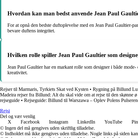
Hvordan kan man bedst anvende Jean Paul Gaultier
For at opnå den bedste duftoplevelse med en Jean Paul Gaultier-pa
bevare duftens integritet.
Hvilken rolle spiller Jean Paul Gaultier som design
Jean Paul Gaultier har en markant rolle som designer i både mode- 
kreativitet.
Rejser til Marmaris, Tyrkiets Skat ved Kysten
•
Rygning på Billund L
Madeira rejser fra Billund: Alt du skal vide om at rejse til den skønne 
rejseguide
•
Rejseguide: Billund til Warszawa – Oplev Polens Pulsere
Rejs
i
Del og vær venlig
X
Facebook
Instagram
LinkedIn
YouTube
Pin
© Ingen del må gengives uden skriftlig tilladelse.
© Indholdet må ikke gengives uden tilladelse. Nogle links på siden ka