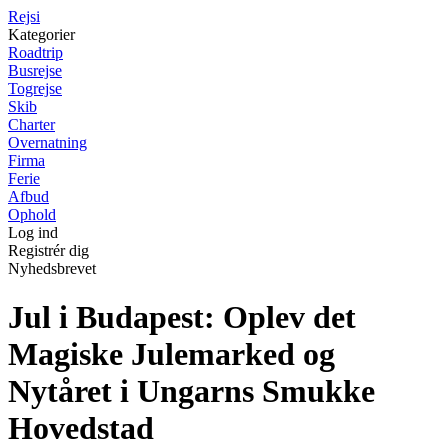
Rejs
i
Kategorier
Roadtrip
Busrejse
Togrejse
Skib
Charter
Overnatning
Firma
Ferie
Afbud
Ophold
Log ind
Registrér dig
Nyhedsbrevet
Jul i Budapest: Oplev det
Magiske Julemarked og
Nytåret i Ungarns Smukke
Hovedstad