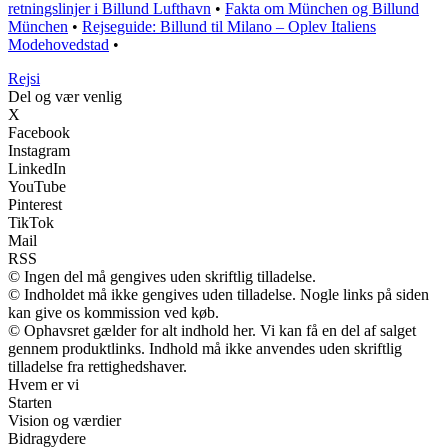
retningslinjer i Billund Lufthavn
•
Fakta om München og Billund
München
•
Rejseguide: Billund til Milano – Oplev Italiens
Modehovedstad
•
Rejs
i
Del og vær venlig
X
Facebook
Instagram
LinkedIn
YouTube
Pinterest
TikTok
Mail
RSS
© Ingen del må gengives uden skriftlig tilladelse.
© Indholdet må ikke gengives uden tilladelse. Nogle links på siden
kan give os kommission ved køb.
© Ophavsret gælder for alt indhold her. Vi kan få en del af salget
gennem produktlinks. Indhold må ikke anvendes uden skriftlig
tilladelse fra rettighedshaver.
Hvem er vi
Starten
Vision og værdier
Bidragydere