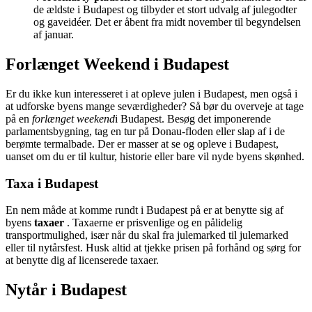
de ældste i Budapest og tilbyder et stort udvalg af julegodter
og gaveidéer. Det er åbent fra midt november til begyndelsen
af januar.
Forlænget Weekend i Budapest
Er du ikke kun interesseret i at opleve julen i Budapest, men også i
at udforske byens mange seværdigheder? Så bør du overveje at tage
på en
forlænget weekend
i Budapest. Besøg det imponerende
parlamentsbygning, tag en tur på Donau-floden eller slap af i de
berømte termalbade. Der er masser at se og opleve i Budapest,
uanset om du er til kultur, historie eller bare vil nyde byens skønhed.
Taxa i Budapest
En nem måde at komme rundt i Budapest på er at benytte sig af
byens
taxaer
. Taxaerne er prisvenlige og en pålidelig
transportmulighed, især når du skal fra julemarked til julemarked
eller til nytårsfest. Husk altid at tjekke prisen på forhånd og sørg for
at benytte dig af licenserede taxaer.
Nytår i Budapest