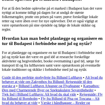
For at få den bedste oplevelse på et marked i Budapest kan det være
nyttigt at komme tidligt på dagen for at undgå de største
folkemængder, prutte om prisen på varer, prøve forskellige lokale
retter og være åben over for nye oplevelser. Det er også vigtigt at
være opmærksom på sine ejendele og følge de lokale skikke og
regler.
Hvordan kan man bedst planlægge og organisere en
tur til Budapest i forbindelse med jul og nytår?
For at planlægge og organisere en tur til Budapest i forbindelse med
jul og nytår kan det være en god idé at researche forskellige
aktiviteter og begivenheder, booke overnatning i god tid, sørge for
transport til og fra lufthavnen samt være opmærksom på eventuelle
lokale traditioner og skikke i forbindelse med jul og nytår.
Guide til den perfekte storbyferie fra Billund Lufthavn
•
Alt hvad du
behøver at vide om Zakynthos fra Billund: Rejseguide til den
græske ø
•
Billund Lufthavn Afgange og Flyafgange
•
Karpathos:
Øen med Charmerende Byer og Spektakulære Seværdigheder
•
Tjek Ind i Billund Lufthavn: Alt hvad du skal vide
•
Rejseguide: Fly
fra Billund til Bornholm
•
Fly fra Billund til Pisa og Toscana – Alt
hvad du behøver at vide
•
Væske i håndbagage – Regler og