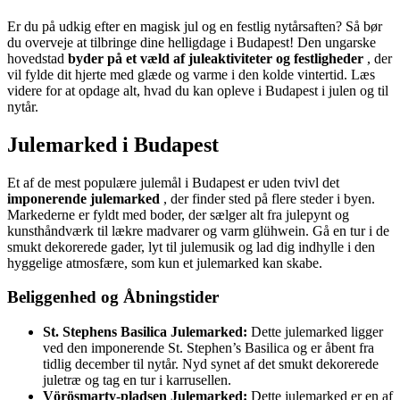
Er du på udkig efter en magisk jul og en festlig nytårsaften? Så bør
du overveje at tilbringe dine helligdage i Budapest! Den ungarske
hovedstad
byder på et væld af juleaktiviteter og festligheder
, der
vil fylde dit hjerte med glæde og varme i den kolde vintertid. Læs
videre for at opdage alt, hvad du kan opleve i Budapest i julen og til
nytår.
Julemarked i Budapest
Et af de mest populære julemål i Budapest er uden tvivl det
imponerende julemarked
, der finder sted på flere steder i byen.
Markederne er fyldt med boder, der sælger alt fra julepynt og
kunsthåndværk til lækre madvarer og varm glühwein. Gå en tur i de
smukt dekorerede gader, lyt til julemusik og lad dig indhylle i den
hyggelige atmosfære, som kun et julemarked kan skabe.
Beliggenhed og Åbningstider
St. Stephens Basilica Julemarked:
Dette julemarked ligger
ved den imponerende St. Stephen’s Basilica og er åbent fra
tidlig december til nytår. Nyd synet af det smukt dekorerede
juletræ og tag en tur i karrusellen.
Vörösmarty-pladsen Julemarked:
Dette julemarked er en af