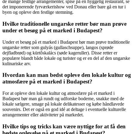
de mange festlige arrangementer, spise på en hyggelig restaurant, se
det imponerende fyrværkerishow ved Donau eller bare gå en tur i
byen og opleve den festlige stemning.
Hvilke traditionelle ungarske retter bør man prøve
under et besøg på et marked i Budapest?
Under et besøg på et marked i Budapest bør man prøve traditionelle
ungarske retter som gulyás (gullaschsuppe), langos (sprøde
dejfladbrød) og kürtőskalács (søde kageruller). Disse retter er
populære blandt både lokale og turister og er en del af den ungarske
kulinariske arv.
Hvordan kan man bedst opleve den lokale kultur og
atmosfære på et marked i Budapest?
For at opleve den lokale kultur og atmosfære på et marked i
Budapest bør man gå rundt og udforske boderne, snakke med de
lokale sælgere, smage på lokale delikatesser og købe håndlavede
souvenirs. Det er også en god idé at deltage i eventuelle kulturelle
arrangementer eller aktiviteter på markedet.
Hvilke tips og tricks kan være nyttige for at få den
bedste oplevelse på et marked i Budapest?