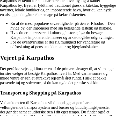
Karpathos er kendt for sin charmerende hovedby, også kaldet
Karpathos by. Byen er fyldt med traditionel græsk arkitektur, hyggelige
taverner, lokale butikker og en imponerende havn, hvor du kan nyde
en afslappende gåtur eller smage på lækre fiskeretter.
En af de mest populære seværdigheder på øen er Rhodos – Den
hvide by, der imponerer med sin betagende æstetik og historie.
Hvis du er interesseret i kultur og historie, bør du besøge
Karpathos imponerende museer og arkæologiske udgravninger.
For de eventyrlystne er der rig mulighed for vandreture og
udforskning af øens smukke natur og bjerglandskaber.
Vejret på Karpathos
Det perfekte vejr og klima er en af de primære årsager til, at så mange
turister vælger at besøge Karpathos hvert år. Med varme somre og
milde vintre er øen et attraktivt rejsemål året rundt. Husk at pakke
passende tøj og solcreme, så du kan nyde det græske solskin.
Transport og Shopping på Karpathos
Ved ankomsten til Karpathos vil du opdage, at øen har et
velfungerende transportsystem med busser og biludlejningstjenester,
der gør det nemt at udforske øen i dit eget tempo. Du finder også et