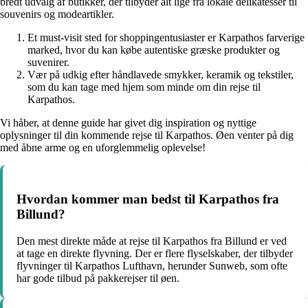
bredt udvalg af butikker, der tilbyder alt lige fra lokale delikatesser til
souvenirs og modeartikler.
Et must-visit sted for shoppingentusiaster er Karpathos farverige
marked, hvor du kan købe autentiske græske produkter og
suvenirer.
Vær på udkig efter håndlavede smykker, keramik og tekstiler,
som du kan tage med hjem som minde om din rejse til
Karpathos.
Vi håber, at denne guide har givet dig inspiration og nyttige
oplysninger til din kommende rejse til Karpathos. Øen venter på dig
med åbne arme og en uforglemmelig oplevelse!
Hvordan kommer man bedst til Karpathos fra
Billund?
Den mest direkte måde at rejse til Karpathos fra Billund er ved
at tage en direkte flyvning. Der er flere flyselskaber, der tilbyder
flyvninger til Karpathos Lufthavn, herunder Sunweb, som ofte
har gode tilbud på pakkerejser til øen.