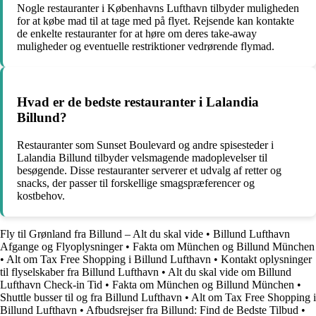
Nogle restauranter i Københavns Lufthavn tilbyder muligheden
for at købe mad til at tage med på flyet. Rejsende kan kontakte
de enkelte restauranter for at høre om deres take-away
muligheder og eventuelle restriktioner vedrørende flymad.
Hvad er de bedste restauranter i Lalandia
Billund?
Restauranter som Sunset Boulevard og andre spisesteder i
Lalandia Billund tilbyder velsmagende madoplevelser til
besøgende. Disse restauranter serverer et udvalg af retter og
snacks, der passer til forskellige smagspræferencer og
kostbehov.
Fly til Grønland fra Billund – Alt du skal vide
•
Billund Lufthavn
Afgange og Flyoplysninger
•
Fakta om München og Billund München
•
Alt om Tax Free Shopping i Billund Lufthavn
•
Kontakt oplysninger
til flyselskaber fra Billund Lufthavn
•
Alt du skal vide om Billund
Lufthavn Check-in Tid
•
Fakta om München og Billund München
•
Shuttle busser til og fra Billund Lufthavn
•
Alt om Tax Free Shopping i
Billund Lufthavn
•
Afbudsrejser fra Billund: Find de Bedste Tilbud
•