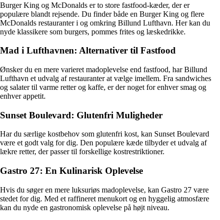
Burger King og McDonalds er to store fastfood-kæder, der er
populære blandt rejsende. Du finder både en Burger King og flere
McDonalds restauranter i og omkring Billund Lufthavn. Her kan du
nyde klassikere som burgers, pommes frites og læskedrikke.
Mad i Lufthavnen: Alternativer til Fastfood
Ønsker du en mere varieret madoplevelse end fastfood, har Billund
Lufthavn et udvalg af restauranter at vælge imellem. Fra sandwiches
og salater til varme retter og kaffe, er der noget for enhver smag og
enhver appetit.
Sunset Boulevard: Glutenfri Muligheder
Har du særlige kostbehov som glutenfri kost, kan Sunset Boulevard
være et godt valg for dig. Den populære kæde tilbyder et udvalg af
lækre retter, der passer til forskellige kostrestriktioner.
Gastro 27: En Kulinarisk Oplevelse
Hvis du søger en mere luksuriøs madoplevelse, kan Gastro 27 være
stedet for dig. Med et raffineret menukort og en hyggelig atmosfære
kan du nyde en gastronomisk oplevelse på højt niveau.