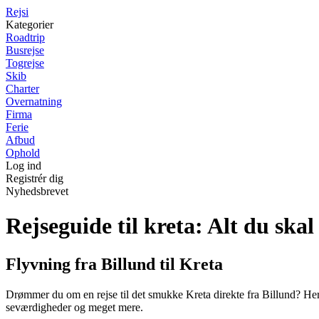
Rejs
i
Kategorier
Roadtrip
Busrejse
Togrejse
Skib
Charter
Overnatning
Firma
Ferie
Afbud
Ophold
Log ind
Registrér dig
Nyhedsbrevet
Rejseguide til kreta: Alt du skal
Flyvning fra Billund til Kreta
Drømmer du om en rejse til det smukke Kreta direkte fra Billund? Her f
seværdigheder og meget mere.