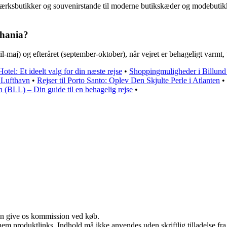
ærksbutikker og souvenirstande til moderne butikskæder og modebutikker.
Chania?
ril-maj) og efteråret (september-oktober), når vejret er behageligt var
otel: Et ideelt valg for din næste rejse
•
Shoppingmuligheder i Billun
 Lufthavn
•
Rejser til Porto Santo: Oplev Den Skjulte Perle i Atlanten
•
 (BLL) – Din guide til en behagelig rejse
•
kan give os kommission ved køb.
nem produktlinks. Indhold må ikke anvendes uden skriftlig tilladelse fra