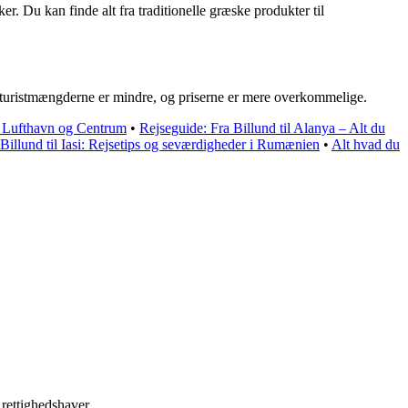
 Du kan finde alt fra traditionelle græske produkter til
mt, turistmængderne er mindre, og priserne er mere overkommelige.
d Lufthavn og Centrum
•
Rejseguide: Fra Billund til Alanya – Alt du
Billund til Iasi: Rejsetips og seværdigheder i Rumænien
•
Alt hvad du
 rettighedshaver.