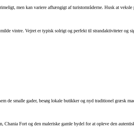
t rimeligt, men kan variere afhængigt af turistområderne. Husk at veksl
vintre. Vejret er typisk solrigt og perfekt til strandaktiviteter og sig
em de smalle gader, besøg lokale butikker og nyd traditionel græsk mad 
Chania Fort og den maleriske gamle bydel for at opleve den autentis