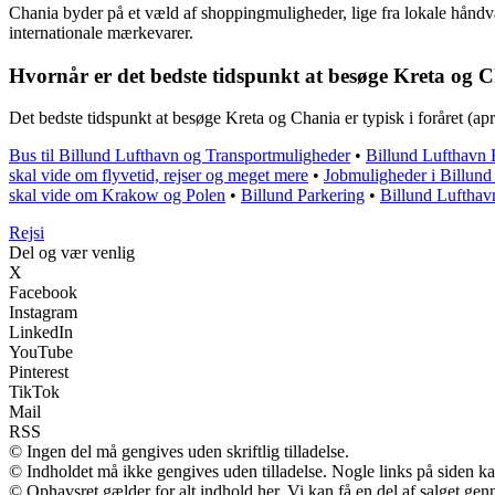
Chania byder på et væld af shoppingmuligheder, lige fra lokale håndv
internationale mærkevarer.
Hvornår er det bedste tidspunkt at besøge Kreta og 
Det bedste tidspunkt at besøge Kreta og Chania er typisk i foråret (ap
Bus til Billund Lufthavn og Transportmuligheder
•
Billund Lufthavn H
skal vide om flyvetid, rejser og meget mere
•
Jobmuligheder i Billund
skal vide om Krakow og Polen
•
Billund Parkering
•
Billund Lufthavn
Rejs
i
Del og vær venlig
X
Facebook
Instagram
LinkedIn
YouTube
Pinterest
TikTok
Mail
RSS
© Ingen del må gengives uden skriftlig tilladelse.
© Indholdet må ikke gengives uden tilladelse. Nogle links på siden 
© Ophavsret gælder for alt indhold her. Vi kan få en del af salget gen