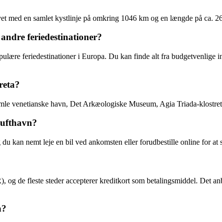
vet med en samlet kystlinje på omkring 1046 km og en længde på ca. 260 
ndre feriedestinationer?
ulære feriedestinationer i Europa. Du kan finde alt fra budgetvenlige i
reta?
mle venetianske havn, Det Arkæologiske Museum, Agia Triada-klostret,
Lufthavn?
 du kan nemt leje en bil ved ankomsten eller forudbestille online for at 
 og de fleste steder accepterer kreditkort som betalingsmiddel. Det anbe
a?