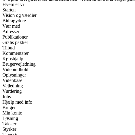
Hvem er vi
Starten
Vision og værdier
Bidragydere
Vær med
Adresser
Publikationer
Gratis pakker
Tilbud
Kommentarer
Købshjælp
Brugervejledning
Videoindhold
Oplysninger
Videnbase
Vejledning
Vurdering
Jobs
Hjælp med info
Bruger
Min konto
Løsning
Takster
Styrker
Tjenester