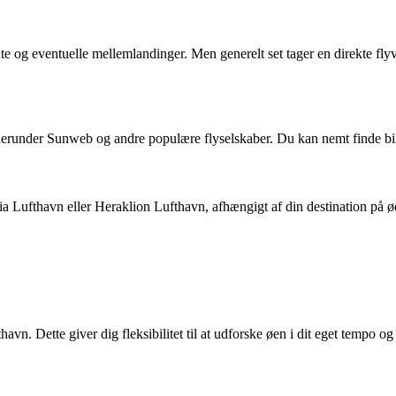
ute og eventuelle mellemlandinger. Men generelt set tager en direkte fly
ta, herunder Sunweb og andre populære flyselskaber. Du kan nemt finde bil
nia Lufthavn eller Heraklion Lufthavn, afhængigt af din destination på ø
fthavn. Dette giver dig fleksibilitet til at udforske øen i dit eget te