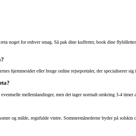
r Kreta noget for enhver smag. Så pak dine kufferter, book dine flybillett
a?
ernes hjemmesider eller bruge online rejseportaler, der specialiserer sig 
eta?
 eventuelle mellemlandinger, men det tager normalt omkring 3-4 timer at 
 somre og milde, regnfulde vintre. Sommermånederne byder på solskin og