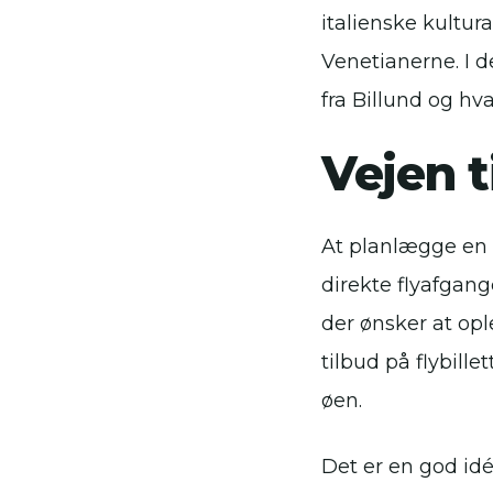
italienske kultur
Venetianerne. I d
fra Billund og h
Vejen t
At planlægge en r
direkte flyafgange
der ønsker at op
tilbud på flybille
øen.
Det er en god idé