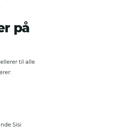
r på
lerer til alle
erer:
inde Sisi