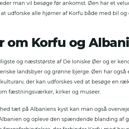
eder man vil besøge før ankomst. Øen har et velud
at udforske alle hjørner af Korfu både med bil og 
er om Korfu og Alban
ligste og næststørste af De Ioniske Øer og er kend
eriske landsbyer og grønne bjerge. Øen har også 
g kulturarv, der kan udforskes ved at besøge en ræ
m fæstningsværker, kirker og museer.
hed tæt på Albaniens kyst kan man også overveje
u Albanien og opleve den spændende blanding af 