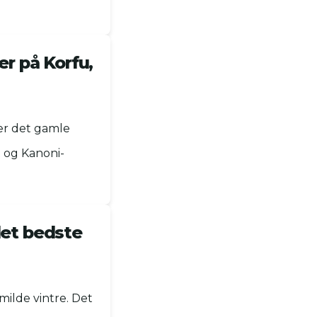
r på Korfu,
er det gamle
t og Kanoni-
det bedste
ilde vintre. Det