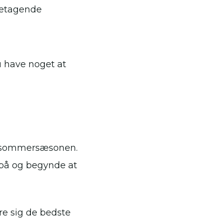
betagende
fu have noget at
n i sommersæsonen.
 på og begynde at
ikre sig de bedste