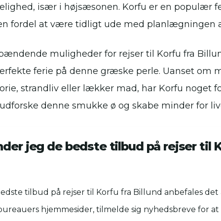
elighed, især i højsæsonen. Korfu er en populær fe
n fordel at være tidligt ude med planlægningen af
ndende muligheder for rejser til Korfu fra Billu
rfekte ferie på denne græske perle. Uanset om 
storie, strandliv eller lækker mad, har Korfu noget 
at udforske denne smukke ø og skabe minder for liv
der jeg de bedste tilbud på rejser til K
bedste tilbud på rejser til Korfu fra Billund anbefales de
ebureauers hjemmesider, tilmelde sig nyhedsbreve for at