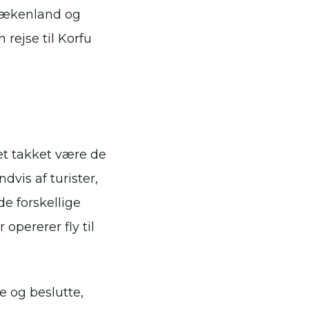
Grækenland og
rejse til Korfu
et takket være de
dvis af turister,
e forskellige
 opererer fly til
e og beslutte,