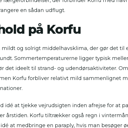
ere færgeforbindelser, der forbinder Korfu med hav
arrangere en sådan udflugt.
hold på Korfu
 mildt og solrigt middelhavsklima, der gør det til
 rundt. Sommertemperaturerne ligger typisk mell
ør det ideelt til strand- og udendørsaktiviteter. Om
men Korfu forbliver relativt mild sammenlignet
nationer.
od idé at tjekke vejrudsigten inden afrejse for at 
fter årstiden. Korfu tiltrækker også regn i vintermå
idé at medbringe en paraply, hvis man besøger ø