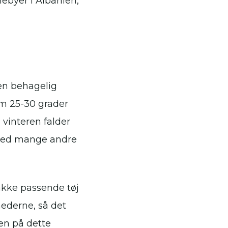
nebyer i Albanien,
 en behagelig
em 25-30 grader
 vinteren falder
 med mange andre
pakke passende tøj
nederne, så det
en på dette