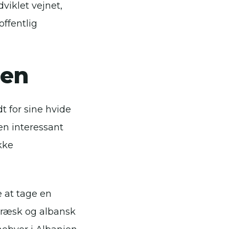
viklet vejnet,
offentlig
ien
t for sine hvide
en interessant
kke
 at tage en
græsk og albansk