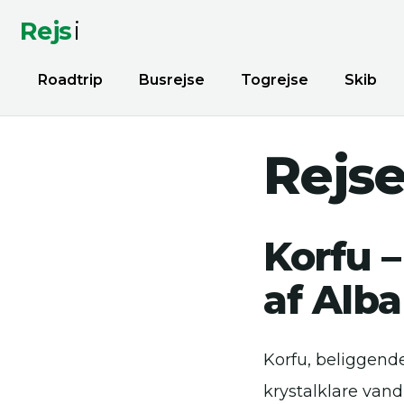
Rejs
i
Roadtrip
Busrejse
Togrejse
Skib
Rejse
Korfu –
af Alb
Korfu, beliggende
krystalklare van