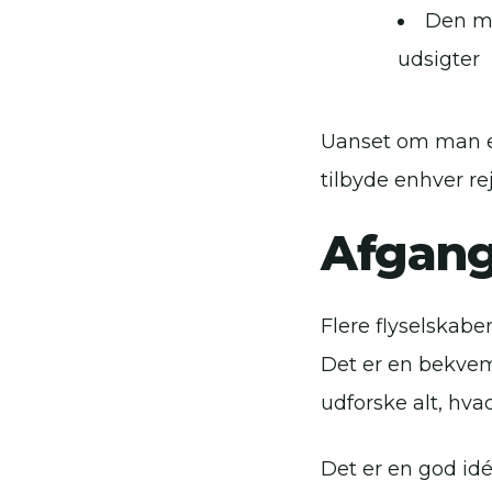
Den ma
udsigter
Uanset om man er 
tilbyde enhver re
Afgang 
Flere flyselskabe
Det er en bekvem
udforske alt, hva
Det er en god idé 