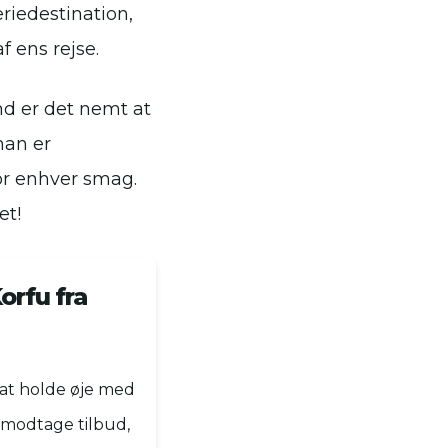
riedestination,
 ens rejse.
nd er det nemt at
man er
for enhver smag.
et!
orfu fra
t at holde øje med
 modtage tilbud,