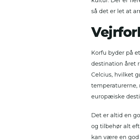
kultur. Der er fl
så det er let at 
Vejrfor
Korfu byder på et
destination året
Celcius, hvilket g
temperaturerne, 
europæiske desti
Det er altid en g
og tilbehør alt e
kan være en god 