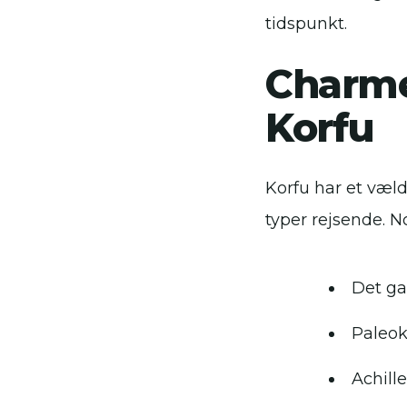
tidspunkt.
Charme
Korfu
Korfu har et væld
typer rejsende. N
Det ga
Paleok
Achill