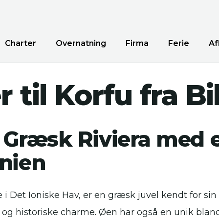
Charter
Overnatning
Firma
Ferie
Af
r til Korfu fra B
 Græsk Riviera med et
anien
 i Det Ioniske Hav, er en græsk juvel kendt for si
d og historiske charme. Øen har også en unik blan