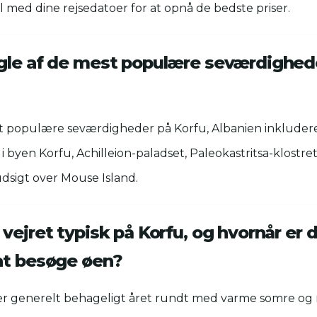
l med dine rejsedatoer for at opnå de bedste priser.
gle af de mest populære seværdighede
t populære seværdigheder på Korfu, Albanien inkluder
 byen Korfu, Achilleion-paladset, Paleokastritsa-klostre
dsigt over Mouse Island.
vejret typisk på Korfu, og hvornår er 
at besøge øen?
 er generelt behageligt året rundt med varme somre og m