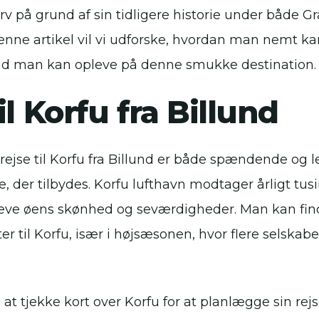
arv på grund af sin tidligere historie under både 
enne artikel vil vi udforske, hvordan man nemt kan 
vad man kan opleve på denne smukke destination.
il Korfu fra Billund
ejse til Korfu fra Billund er både spændende og l
, der tilbydes. Korfu lufthavn modtager årligt tusin
leve øens skønhed og seværdigheder. Man kan find
tter til Korfu, især i højsæsonen, hvor flere selskaber
 at tjekke kort over Korfu for at planlægge sin rejs