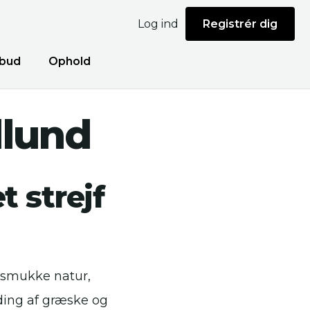
Log ind
Registrér dig
bud
Ophold
illund
 strejf
n smukke natur,
ding af græske og