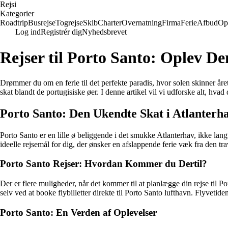
Rejs
i
Kategorier
Roadtrip
Busrejse
Togrejse
Skib
Charter
Overnatning
Firma
Ferie
Afbud
Op
Log ind
Registrér dig
Nyhedsbrevet
Rejser til Porto Santo: Oplev De
Drømmer du om en ferie til det perfekte paradis, hvor solen skinner år
skat blandt de portugisiske øer. I denne artikel vil vi udforske alt, hvad
Porto Santo: Den Ukendte Skat i Atlanterh
Porto Santo er en lille ø beliggende i det smukke Atlanterhav, ikke lang
ideelle rejsemål for dig, der ønsker en afslappende ferie væk fra den tr
Porto Santo Rejser: Hvordan Kommer du Dertil?
Der er flere muligheder, når det kommer til at planlægge din rejse til P
selv ved at booke flybilletter direkte til Porto Santo lufthavn. Flyvetid
Porto Santo: En Verden af Oplevelser