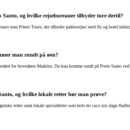
Santo, og hvilke rejsebureauer tilbyder ture dertil?
eauer som Primo Tours, der tilbyder pakkerejser med fly og hotel inklude
ommer man rundt på øen?
døst for hovedøen Madeira. Du kan komme rundt på Porto Santo ved at le
Santo, og hvilke lokale retter bør man prøve?
gisiske retter samt lokale specialiteter som bolo do caco (en slags fladb