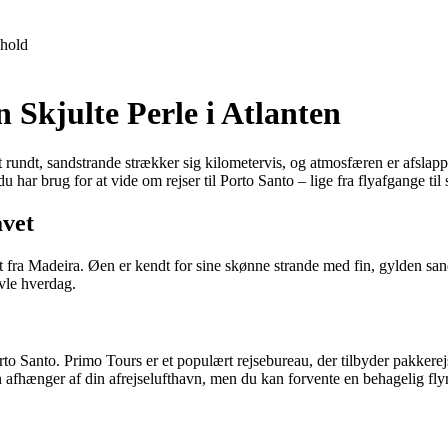
hold
n Skjulte Perle i Atlanten
et rundt, sandstrande strækker sig kilometervis, og atmosfæren er afsla
 du har brug for at vide om rejser til Porto Santo – lige fra flyafgange t
avet
t fra Madeira. Øen er kendt for sine skønne strande med fin, gylden sand
avle hverdag.
orto Santo. Primo Tours er et populært rejsebureau, der tilbyder pakkerej
en afhænger af din afrejselufthavn, men du kan forvente en behagelig flyre