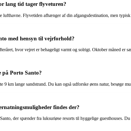
 lang tid tager flyveturen?
e lufthavne. Flyvetiden afhænger af din afgangsdestination, men typisk t
nto med hensyn til vejrforhold?
 efteråret, hvor vejret er behageligt varmt og solrigt. Oktober måned er 
e på Porto Santo?
 9 km lange sandstrand. Du kan også udforske øens natur, besøge musee
vernatningsmuligheder findes der?
anto, der spænder fra luksuriøse resorts til hyggelige guesthouses. Du ka