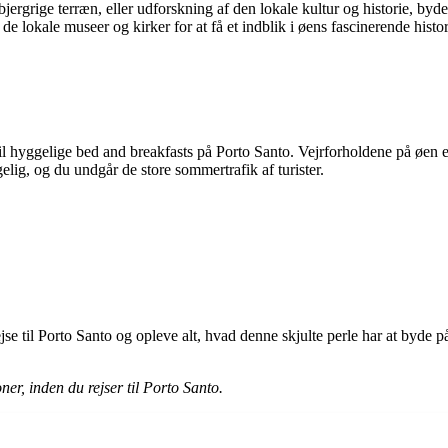
jergrige terræn, eller udforskning af den lokale kultur og historie, byd
 lokale museer og kirker for at få et indblik i øens fascinerende histor
 til hyggelige bed and breakfasts på Porto Santo. Vejrforholdene på øen
lig, og du undgår de store sommertrafik af turister.
jse til Porto Santo og opleve alt, hvad denne skjulte perle har at byde p
r, inden du rejser til Porto Santo.