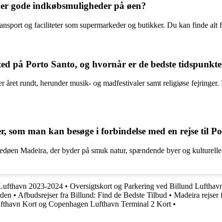
 der gode indkøbsmuligheder på øen?
ransport og faciliteter som supermarkeder og butikker. Du kan finde alt 
 sted på Porto Santo, og hvornår er de bedste tidspunkt
er året rundt, herunder musik- og madfestivaler samt religiøse fejringer.
r, som man kan besøge i forbindelse med en rejse til P
ovedøen Madeira, der byder på smuk natur, spændende byer og kulturell
 Lufthavn 2023-2024
•
Oversigtskort og Parkering ved Billund Lufthav
rden
•
Afbudsrejser fra Billund: Find de Bedste Tilbud
•
Madeira rejser 
ufthavn Kort og Copenhagen Lufthavn Terminal 2 Kort
•