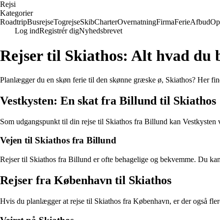
Rejs
i
Kategorier
Roadtrip
Busrejse
Togrejse
Skib
Charter
Overnatning
Firma
Ferie
Afbud
Op
Log ind
Registrér dig
Nyhedsbrevet
Rejser til Skiathos: Alt hvad du 
Planlægger du en skøn ferie til den skønne græske ø, Skiathos? Her find
Vestkysten: En skat fra Billund til Skiathos
Som udgangspunkt til din rejse til Skiathos fra Billund kan Vestkysten 
Vejen til Skiathos fra Billund
Rejser til Skiathos fra Billund er ofte behagelige og bekvemme. Du kan v
Rejser fra København til Skiathos
Hvis du planlægger at rejse til Skiathos fra København, er der også fl