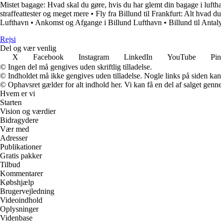
Mistet bagage: Hvad skal du gøre, hvis du har glemt din bagage i luft
straffeattester og meget mere
•
Fly fra Billund til Frankfurt: Alt hvad d
Lufthavn
•
Ankomst og Afgange i Billund Lufthavn
•
Billund til Anta
Rejs
i
Del og vær venlig
X
Facebook
Instagram
LinkedIn
YouTube
Pin
© Ingen del må gengives uden skriftlig tilladelse.
© Indholdet må ikke gengives uden tilladelse. Nogle links på siden ka
© Ophavsret gælder for alt indhold her. Vi kan få en del af salget genne
Hvem er vi
Starten
Vision og værdier
Bidragydere
Vær med
Adresser
Publikationer
Gratis pakker
Tilbud
Kommentarer
Købshjælp
Brugervejledning
Videoindhold
Oplysninger
Videnbase