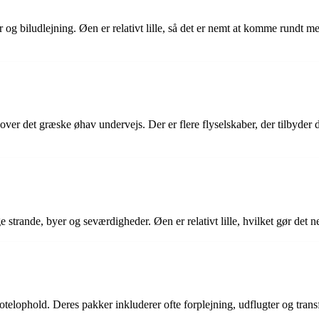
 og biludlejning. Øen er relativt lille, så det er nemt at komme rundt med
ver det græske øhav undervejs. Der er flere flyselskaber, der tilbyder d
e strande, byer og seværdigheder. Øen er relativt lille, hvilket gør det 
hotelophold. Deres pakker inkluderer ofte forplejning, udflugter og transf