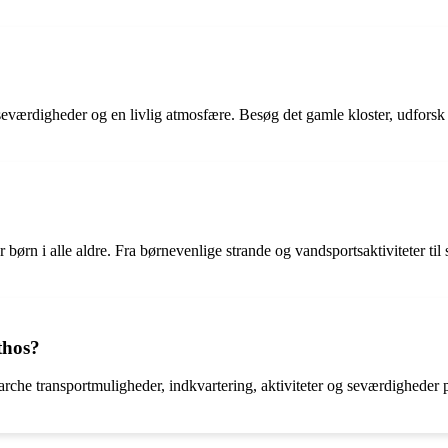
eværdigheder og en livlig atmosfære. Besøg det gamle kloster, udforsk d
or børn i alle aldre. Fra børnevenlige strande og vandsportsaktiviteter t
thos?
earche transportmuligheder, indkvartering, aktiviteter og seværdigheder på