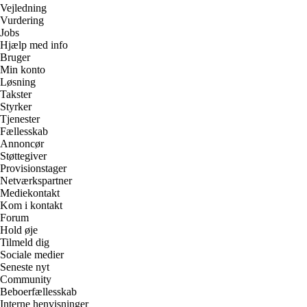
Vejledning
Vurdering
Jobs
Hjælp med info
Bruger
Min konto
Løsning
Takster
Styrker
Tjenester
Fællesskab
Annoncør
Støttegiver
Provisionstager
Netværkspartner
Mediekontakt
Kom i kontakt
Forum
Hold øje
Tilmeld dig
Sociale medier
Seneste nyt
Community
Beboerfællesskab
Interne henvisninger