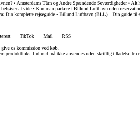
havnen?
•
Amsterdams Tårn og Andre Spændende Seværdigheder
•
Alt 
u behøver at vide
•
Kan man parkere i Billund Lufthavn uden reservatio
lya: Din komplette rejseguide
•
Billund Lufthavn (BLL) – Din guide til e
terest
TikTok
Mail
RSS
n give os kommission ved køb.
m produktlinks. Indhold må ikke anvendes uden skriftlig tilladelse fra r