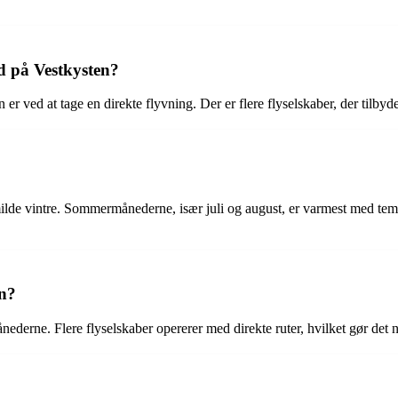
d på Vestkysten?
 er ved at tage en direkte flyvning. Der er flere flyselskaber, der tilbyd
lde vintre. Sommermånederne, især juli og august, er varmest med tem
vn?
ånederne. Flere flyselskaber opererer med direkte ruter, hvilket gør d