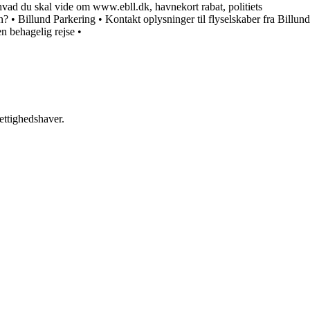
hvad du skal vide om www.ebll.dk, havnekort rabat, politiets
n?
•
Billund Parkering
•
Kontakt oplysninger til flyselskaber fra Billund
n behagelig rejse
•
ettighedshaver.