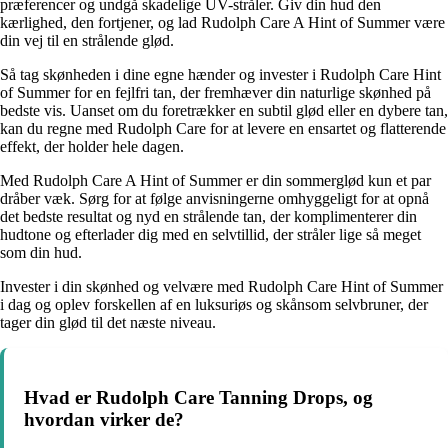
præferencer og undgå skadelige UV-stråler. Giv din hud den
kærlighed, den fortjener, og lad Rudolph Care A Hint of Summer være
din vej til en strålende glød.
Så tag skønheden i dine egne hænder og invester i Rudolph Care Hint
of Summer for en fejlfri tan, der fremhæver din naturlige skønhed på
bedste vis. Uanset om du foretrækker en subtil glød eller en dybere tan,
kan du regne med Rudolph Care for at levere en ensartet og flatterende
effekt, der holder hele dagen.
Med Rudolph Care A Hint of Summer er din sommerglød kun et par
dråber væk. Sørg for at følge anvisningerne omhyggeligt for at opnå
det bedste resultat og nyd en strålende tan, der komplimenterer din
hudtone og efterlader dig med en selvtillid, der stråler lige så meget
som din hud.
Invester i din skønhed og velvære med Rudolph Care Hint of Summer
i dag og oplev forskellen af en luksuriøs og skånsom selvbruner, der
tager din glød til det næste niveau.
Hvad er Rudolph Care Tanning Drops, og
hvordan virker de?