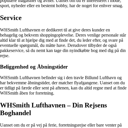
populære magasiner og aviser. Uanset om du er interesseret i mode,
sport, nyheder eller en bestemt hobby, har de noget for enhver smag.
Service
WHSmith Lufthavnen er dedikeret til at give deres kunder en
behagelig og bekvem shoppingoplevelse. Deres venlige personale står
altid klar til at hjælpe dig med at finde det, du leder efter, og svare på
eventuelle spørgsmål, du måtte have. Derudover tilbyder de også
pakkeservice, så du nemt kan tage din nyindkøbte bog med dig på din
rejse.
Beliggenhed og Åbningstider
WHSmith Lufthavnen befinder sig i den travle Billund Lufthavn og
har bekvemme åbningstider, der matcher flyafgangene. Uanset om du
er tidligt på færde eller sent på aftenen, kan du altid regne med at finde
WHSmith åben for forretning.
WHSmith Lufthavnen – Din Rejsens
Boghandel
Uanset om du er på vej på ferie, forretningsrejse eller bare venter på