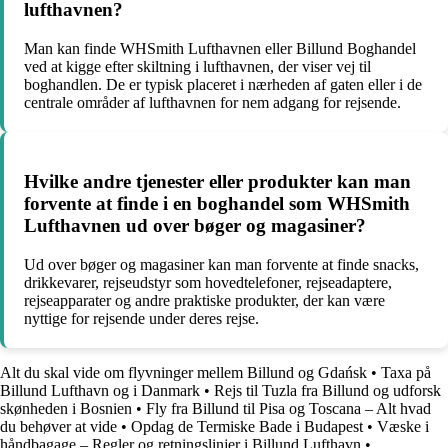
lufthavnen?
Man kan finde WHSmith Lufthavnen eller Billund Boghandel
ved at kigge efter skiltning i lufthavnen, der viser vej til
boghandlen. De er typisk placeret i nærheden af gaten eller i de
centrale områder af lufthavnen for nem adgang for rejsende.
Hvilke andre tjenester eller produkter kan man
forvente at finde i en boghandel som WHSmith
Lufthavnen ud over bøger og magasiner?
Ud over bøger og magasiner kan man forvente at finde snacks,
drikkevarer, rejseudstyr som hovedtelefoner, rejseadaptere,
rejseapparater og andre praktiske produkter, der kan være
nyttige for rejsende under deres rejse.
Alt du skal vide om flyvninger mellem Billund og Gdańsk
•
Taxa på
Billund Lufthavn og i Danmark
•
Rejs til Tuzla fra Billund og udforsk
skønheden i Bosnien
•
Fly fra Billund til Pisa og Toscana – Alt hvad
du behøver at vide
•
Opdag de Termiske Bade i Budapest
•
Væske i
håndbagage – Regler og retningslinjer i Billund Lufthavn
•