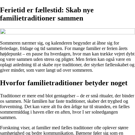
Ferietid er fællestid: Skab nye
familietraditioner sammen
Sommeren nærmer sig, og kalenderen begynder at åbne sig for
feriedage, fridage og tid sammen. For mange familier er ferien årets
højdepunkt – en pause fra hverdagen, hvor man kan trække vejret dybt
og være sammen uden stress og pligter. Men ferien kan også være en
oplagt anledning til at skabe nye traditioner, der styrker fællesskabet og
giver minder, som varer langt ud over sommeren.
Hvorfor familietraditioner betyder noget
Traditioner er mere end blot gentagelser – de er små ritualer, der binder
os sammen. Når familien har faste traditioner, skaber det tryghed og
forventning. Det kan være alt fra den årlige tur til stranden, en fælles
sommermiddag i haven eller en aften, hvor I ser solnedgangen
sammen.
Forskning viser, at familier med fælles traditioner ofte oplever større
samhørighed og bedre kommunikation. Børnene føler sig som en