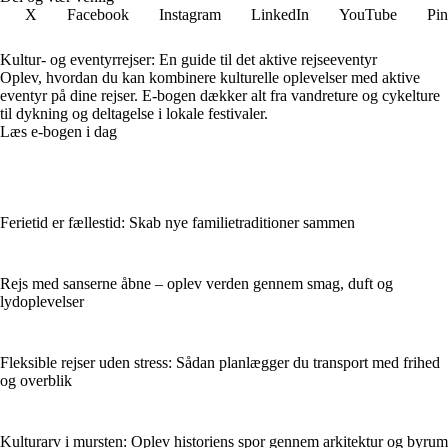
X
Facebook
Instagram
LinkedIn
YouTube
Pin
Kultur- og eventyrrejser: En guide til det aktive rejseeventyr
Oplev, hvordan du kan kombinere kulturelle oplevelser med aktive
eventyr på dine rejser. E-bogen dækker alt fra vandreture og cykelture
til dykning og deltagelse i lokale festivaler.
Læs e-bogen i dag
Ferietid er fællestid: Skab nye familietraditioner sammen
Rejs med sanserne åbne – oplev verden gennem smag, duft og
lydoplevelser
Fleksible rejser uden stress: Sådan planlægger du transport med frihed
og overblik
Kulturarv i mursten: Oplev historiens spor gennem arkitektur og byrum