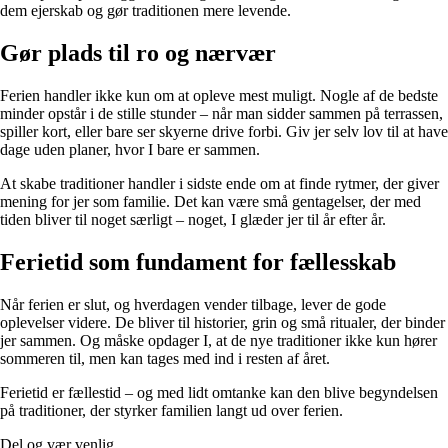
dem ejerskab og gør traditionen mere levende.
Gør plads til ro og nærvær
Ferien handler ikke kun om at opleve mest muligt. Nogle af de bedste
minder opstår i de stille stunder – når man sidder sammen på terrassen,
spiller kort, eller bare ser skyerne drive forbi. Giv jer selv lov til at have
dage uden planer, hvor I bare er sammen.
At skabe traditioner handler i sidste ende om at finde rytmer, der giver
mening for jer som familie. Det kan være små gentagelser, der med
tiden bliver til noget særligt – noget, I glæder jer til år efter år.
Ferietid som fundament for fællesskab
Når ferien er slut, og hverdagen vender tilbage, lever de gode
oplevelser videre. De bliver til historier, grin og små ritualer, der binder
jer sammen. Og måske opdager I, at de nye traditioner ikke kun hører
sommeren til, men kan tages med ind i resten af året.
Ferietid er fællestid – og med lidt omtanke kan den blive begyndelsen
på traditioner, der styrker familien langt ud over ferien.
Del og vær venlig