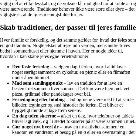
vigtig del af et fællesskab, og de voksne får mulighed for at koble af og
være nærværende. Traditioner behøver ikke være store eller dyre – det
vigtigste er, at de føles meningsfulde for jer.
Skab traditioner, der passer til jeres familie
Hver familie er forskellig, og det samme gælder for, hvad der føles som
en god tradition. Nogle elsker at rejse ud i verden, mens andre trives
bedst i sommerhuset eller hjemme i haven. Her er nogle idéer til,
hvordan I kan skabe jeres egne ferietraditioner:
Den faste feriedag
– vælg en dag i ferien, hvor I altid laver
noget særligt sammen: en cykeltur, en picnic eller en filmaften
under åben himmel.
Mad som samlingspunkt
– lav en tradition for at lave en
bestemt ret sammen hver sommer. Det kan være hjemmelavet
pizza, grillmad eller pandekager over bål.
Feriedagbog eller fotobog
– lad børnene være med til at samle
billeder, tegninger og små historier fra ferien. Det bliver et
hyggeligt minde at tage frem senere.
En dag uden skærme
– afsæt en dag, hvor telefoner og tablets
bliver lagt væk, og I i stedet fokuserer på at være sammen i nuet.
Gør noget nyt hvert år
– prøv en ny aktivitet sammen: en
kanotur, en vandretur, et besøg på en ø eller en overnatning i det