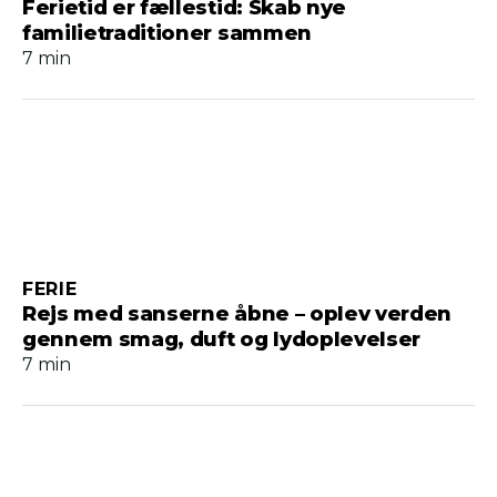
Ferietid er fællestid: Skab nye
familietraditioner sammen
7 min
FERIE
Rejs med sanserne åbne – oplev verden
gennem smag, duft og lydoplevelser
7 min