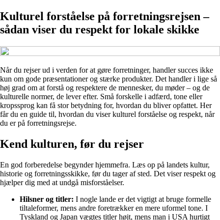
Kulturel forståelse på forretningsrejsen –
sådan viser du respekt for lokale skikke
Når du rejser ud i verden for at gøre forretninger, handler succes ikke
kun om gode præsentationer og stærke produkter. Det handler i lige så
høj grad om at forstå og respektere de mennesker, du møder – og de
kulturelle normer, de lever efter. Små forskelle i adfærd, tone eller
kropssprog kan få stor betydning for, hvordan du bliver opfattet. Her
får du en guide til, hvordan du viser kulturel forståelse og respekt, når
du er på forretningsrejse.
Kend kulturen, før du rejser
En god forberedelse begynder hjemmefra. Læs op på landets kultur,
historie og forretningsskikke, før du tager af sted. Det viser respekt og
hjælper dig med at undgå misforståelser.
Hilsner og titler:
I nogle lande er det vigtigt at bruge formelle
tiltaleformer, mens andre foretrækker en mere uformel tone. I
Tyskland og Japan vægtes titler højt, mens man i USA hurtigt