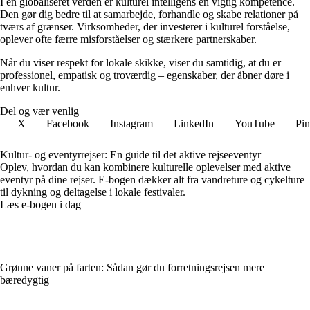
I en globaliseret verden er kulturel intelligens en vigtig kompetence.
Den gør dig bedre til at samarbejde, forhandle og skabe relationer på
tværs af grænser. Virksomheder, der investerer i kulturel forståelse,
oplever ofte færre misforståelser og stærkere partnerskaber.
Når du viser respekt for lokale skikke, viser du samtidig, at du er
professionel, empatisk og troværdig – egenskaber, der åbner døre i
enhver kultur.
Del og vær venlig
X
Facebook
Instagram
LinkedIn
YouTube
Pin
Kultur- og eventyrrejser: En guide til det aktive rejseeventyr
Oplev, hvordan du kan kombinere kulturelle oplevelser med aktive
eventyr på dine rejser. E-bogen dækker alt fra vandreture og cykelture
til dykning og deltagelse i lokale festivaler.
Læs e-bogen i dag
Grønne vaner på farten: Sådan gør du forretningsrejsen mere
bæredygtig