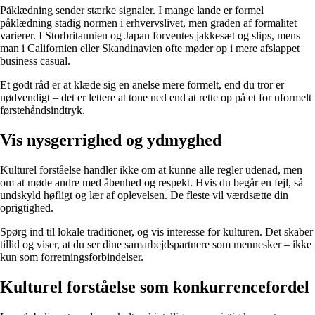
Påklædning sender stærke signaler. I mange lande er formel
påklædning stadig normen i erhvervslivet, men graden af formalitet
varierer. I Storbritannien og Japan forventes jakkesæt og slips, mens
man i Californien eller Skandinavien ofte møder op i mere afslappet
business casual.
Et godt råd er at klæde sig en anelse mere formelt, end du tror er
nødvendigt – det er lettere at tone ned end at rette op på et for uformelt
førstehåndsindtryk.
Vis nysgerrighed og ydmyghed
Kulturel forståelse handler ikke om at kunne alle regler udenad, men
om at møde andre med åbenhed og respekt. Hvis du begår en fejl, så
undskyld høfligt og lær af oplevelsen. De fleste vil værdsætte din
oprigtighed.
Spørg ind til lokale traditioner, og vis interesse for kulturen. Det skaber
tillid og viser, at du ser dine samarbejdspartnere som mennesker – ikke
kun som forretningsforbindelser.
Kulturel forståelse som konkurrencefordel