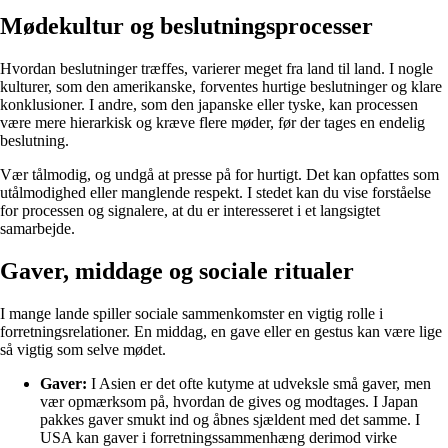
Mødekultur og beslutningsprocesser
Hvordan beslutninger træffes, varierer meget fra land til land. I nogle
kulturer, som den amerikanske, forventes hurtige beslutninger og klare
konklusioner. I andre, som den japanske eller tyske, kan processen
være mere hierarkisk og kræve flere møder, før der tages en endelig
beslutning.
Vær tålmodig, og undgå at presse på for hurtigt. Det kan opfattes som
utålmodighed eller manglende respekt. I stedet kan du vise forståelse
for processen og signalere, at du er interesseret i et langsigtet
samarbejde.
Gaver, middage og sociale ritualer
I mange lande spiller sociale sammenkomster en vigtig rolle i
forretningsrelationer. En middag, en gave eller en gestus kan være lige
så vigtig som selve mødet.
Gaver:
I Asien er det ofte kutyme at udveksle små gaver, men
vær opmærksom på, hvordan de gives og modtages. I Japan
pakkes gaver smukt ind og åbnes sjældent med det samme. I
USA kan gaver i forretningssammenhæng derimod virke