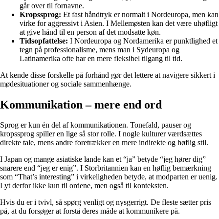
går over til fornavne.
Kropssprog:
Et fast håndtryk er normalt i Nordeuropa, men kan
virke for aggressivt i Asien. I Mellemøsten kan det være uhøfligt
at give hånd til en person af det modsatte køn.
Tidsopfattelse:
I Nordeuropa og Nordamerika er punktlighed et
tegn på professionalisme, mens man i Sydeuropa og
Latinamerika ofte har en mere fleksibel tilgang til tid.
At kende disse forskelle på forhånd gør det lettere at navigere sikkert i
mødesituationer og sociale sammenhænge.
Kommunikation – mere end ord
Sprog er kun én del af kommunikationen. Tonefald, pauser og
kropssprog spiller en lige så stor rolle. I nogle kulturer værdsættes
direkte tale, mens andre foretrækker en mere indirekte og høflig stil.
I Japan og mange asiatiske lande kan et “ja” betyde “jeg hører dig”
snarere end “jeg er enig”. I Storbritannien kan en høflig bemærkning
som “That’s interesting” i virkeligheden betyde, at modparten er uenig.
Lyt derfor ikke kun til ordene, men også til konteksten.
Hvis du er i tvivl, så spørg venligt og nysgerrigt. De fleste sætter pris
på, at du forsøger at forstå deres måde at kommunikere på.