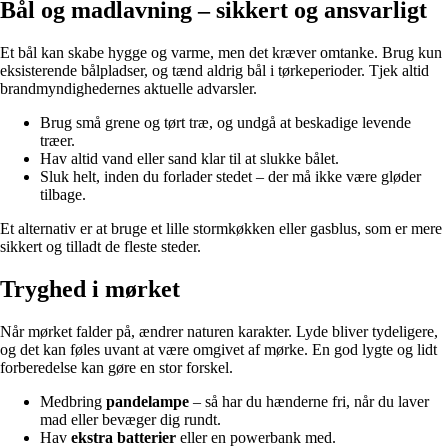
Bål og madlavning – sikkert og ansvarligt
Et bål kan skabe hygge og varme, men det kræver omtanke. Brug kun
eksisterende bålpladser, og tænd aldrig bål i tørkeperioder. Tjek altid
brandmyndighedernes aktuelle advarsler.
Brug små grene og tørt træ, og undgå at beskadige levende
træer.
Hav altid vand eller sand klar til at slukke bålet.
Sluk helt, inden du forlader stedet – der må ikke være gløder
tilbage.
Et alternativ er at bruge et lille stormkøkken eller gasblus, som er mere
sikkert og tilladt de fleste steder.
Tryghed i mørket
Når mørket falder på, ændrer naturen karakter. Lyde bliver tydeligere,
og det kan føles uvant at være omgivet af mørke. En god lygte og lidt
forberedelse kan gøre en stor forskel.
Medbring
pandelampe
– så har du hænderne fri, når du laver
mad eller bevæger dig rundt.
Hav
ekstra batterier
eller en powerbank med.