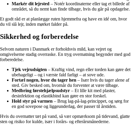
Markér dit lejrsted
– Notér koordinaterne eller tag et billede af
området, så du nemt kan finde tilbage, hvis du går på opdagelse.
Et godt råd er at planlægge ruten hjemmefra og have en idé om, hvor
du vil slå lejr, inden mørket falder på.
Sikkerhed og forberedelse
Selvom naturen i Danmark er forholdsvis mild, kan vejret og
omgivelserne stadig overraske. En tryg overnatning begynder med god
forberedelse.
Tjek vejrudsigten
– Kraftig vind, regn eller torden kan gøre det
ubehageligt – og i værste fald farligt – at sove ude.
Fortæl nogen, hvor du tager hen
– Især hvis du tager alene af
sted. Giv besked om, hvornår du forventer at være tilbage.
Medbring førstehjælpsudstyr
– Et lille kit med plaster,
desinfektion og elastikbind kan gøre en stor forskel.
Hold styr på varmen
– Brug lag-på-lag-princippet, og sørg for
en god sovepose og liggeunderlag, der passer til årstiden.
Hvis du overnatter tæt på vand, så vær opmærksom på tidevand, glatte
sten og risiko for kulde, især i forårs- og efterårsmånederne.