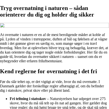
Tryg overnatning i naturen – sådan
orienterer du dig og holder dig sikker
At overnatte i naturen er en af de mest beroligende måder at koble af
på. Lyden af vinden i trætoppene, duften af bål og følelsen af at vågne
midt i det grønne giver en særlig ro, som mange søger i en travl
hverdag. Men for at oplevelsen bliver tryg og behagelig, kræver det, at
du kan orientere dig og tager nogle enkle forholdsregler. Her får du en
guide til, hvordan du overnatter sikkert i naturen – uanset om du er
nybegynder eller erfaren friluftsentusiast.
Kend reglerne for overnatning i det fri
Før du slår teltet op, er det vigtigt at vide, hvor du må overnatte. I
Danmark gælder der forskellige regler afhængigt af, om du befinder
dig i statsskov, privat skov eller på åbent land.
Fri teltning i statsskov
– Naturstyrelsen har udpeget over 275
skove, hvor du må slå telt op én nat ad gangen. Her gælder dog
visse regler: du må højst bruge tre små telte, og de skal stå uden