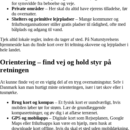
for synsvidde fra beboelse og veje.
Private områder
– Her skal du altid have ejerens tilladelse, før
du overnatter.
Shelters og primitive lejrpladser
– Mange kommuner og
friluftsorganisationer stiller gratis pladser til rådighed, ofte med
bålplads og adgang til vand.
Tjek altid lokale regler, inden du tager af sted. På Naturstyrelsens
hjemmeside kan du finde kort over fri teltning-skovene og lejrpladser i
hele landet.
Orientering – find vej og hold styr på
retningen
At kunne finde vej er en vigtig del af en tryg overnatningstur. Selv i
Danmark kan man hurtigt miste orienteringen, især i tæt skov eller i
tusmørke.
Brug kort og kompas
– Et fysisk kort er uundværligt, hvis
mobilen løber tør for strøm. Lær de grundlæggende
kompasretninger, og øv dig i at aflæse terrænet.
GPS og mobilapps
– Digitale kort som Rejseplanen, Google
Maps eller friluftsapps kan være en hjælp, men husk at
downloade kort offline, hvis du skal et sted uden mobildækning.