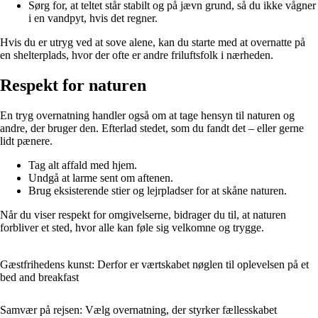
Sørg for, at teltet står stabilt og på jævn grund, så du ikke vågner
i en vandpyt, hvis det regner.
Hvis du er utryg ved at sove alene, kan du starte med at overnatte på
en shelterplads, hvor der ofte er andre friluftsfolk i nærheden.
Respekt for naturen
En tryg overnatning handler også om at tage hensyn til naturen og
andre, der bruger den. Efterlad stedet, som du fandt det – eller gerne
lidt pænere.
Tag alt affald med hjem.
Undgå at larme sent om aftenen.
Brug eksisterende stier og lejrpladser for at skåne naturen.
Når du viser respekt for omgivelserne, bidrager du til, at naturen
forbliver et sted, hvor alle kan føle sig velkomne og trygge.
Gæstfrihedens kunst: Derfor er værtskabet nøglen til oplevelsen på et
bed and breakfast
Samvær på rejsen: Vælg overnatning, der styrker fællesskabet