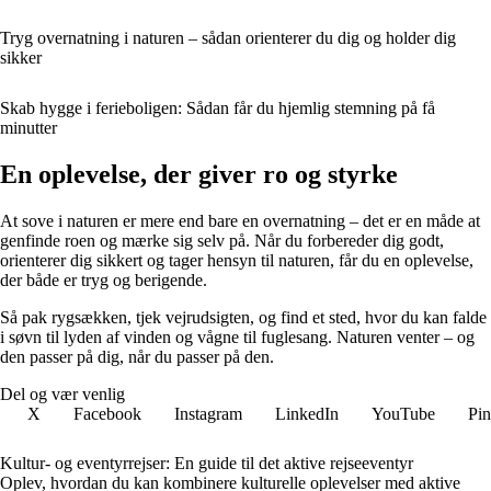
Tryg overnatning i naturen – sådan orienterer du dig og holder dig
sikker
Skab hygge i ferieboligen: Sådan får du hjemlig stemning på få
minutter
En oplevelse, der giver ro og styrke
At sove i naturen er mere end bare en overnatning – det er en måde at
genfinde roen og mærke sig selv på. Når du forbereder dig godt,
orienterer dig sikkert og tager hensyn til naturen, får du en oplevelse,
der både er tryg og berigende.
Så pak rygsækken, tjek vejrudsigten, og find et sted, hvor du kan falde
i søvn til lyden af vinden og vågne til fuglesang. Naturen venter – og
den passer på dig, når du passer på den.
Del og vær venlig
X
Facebook
Instagram
LinkedIn
YouTube
Pin
Kultur- og eventyrrejser: En guide til det aktive rejseeventyr
Oplev, hvordan du kan kombinere kulturelle oplevelser med aktive